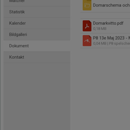
Matcher
Domarschema och k
Statistik
Kalender
Domarkvitto.pdf
0,18 MB
Bildgalleri
P8 13e Maj 2023 - 
0,04 MB
| P8 spelsch
Dokument
Kontakt