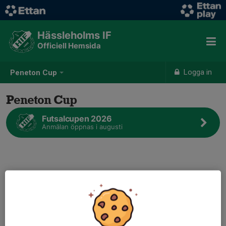
Hässleholms IF
Officiell Hemsida
Logga in
Peneton Cup
Peneton Cup
Futsalcupen 2026
Anmälan öppnas i augusti