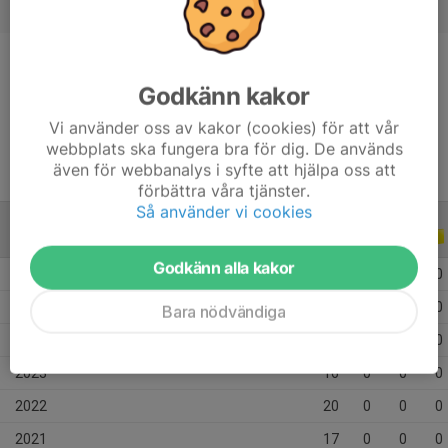
Position
Back
Godkänn kakor
Ålder
17 år
Vi använder oss av kakor (cookies) för att vår
webbplats ska fungera bra för dig. De används
även för webbanalys i syfte att hjälpa oss att
förbättra våra tjänster.
Så använder vi cookies
ALLA SERIER
ALLA ÅR
Godkänn alla kakor
2026
20
0
0
0
2025
23
0
0
0
Bara nödvändiga
2024
12
0
0
0
2023
16
0
0
0
2022
20
0
0
0
2021
17
0
0
0