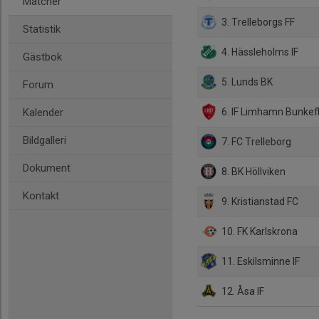
Matcher
3. Trelleborgs FF
Statistik
4. Hässleholms IF
Gästbok
5. Lunds BK
Forum
6. IF Limhamn Bunkef
Kalender
Bildgalleri
7. FC Trelleborg
Dokument
8. BK Höllviken
Kontakt
9. Kristianstad FC
10. FK Karlskrona
11. Eskilsminne IF
12. Åsa IF