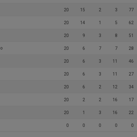
20
15
2
3
77
20
14
1
5
62
20
9
3
8
51
lo
20
6
7
7
28
20
6
3
11
46
20
6
3
11
27
20
6
2
12
34
20
2
2
16
17
20
1
3
16
22
0
0
0
0
0