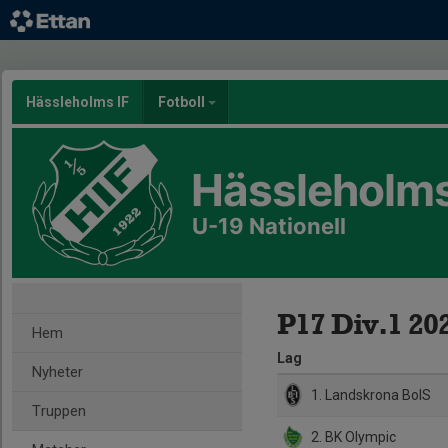
Hässleholms IF
Fotboll
Hässleholms
U-19 Nationell
P17 Div.1 202
Hem
Lag
Nyheter
1. Landskrona BoIS
Truppen
2. BK Olympic