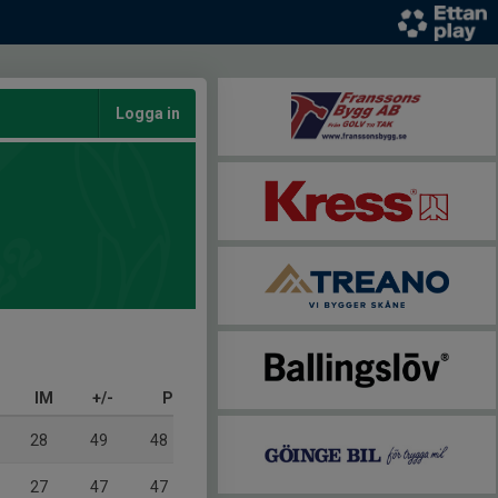
Logga in
IM
+/-
P
28
49
48
27
47
47