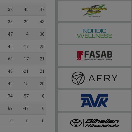
32
45
47
33
29
43
47
4
30
45
-17
25
63
-17
21
48
-21
21
49
-15
20
74
-57
8
69
-47
6
0
0
0