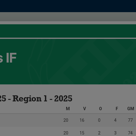
 IF
5 - Region 1 - 2025
M
V
O
F
GM
20
16
0
4
77
20
15
2
3
74