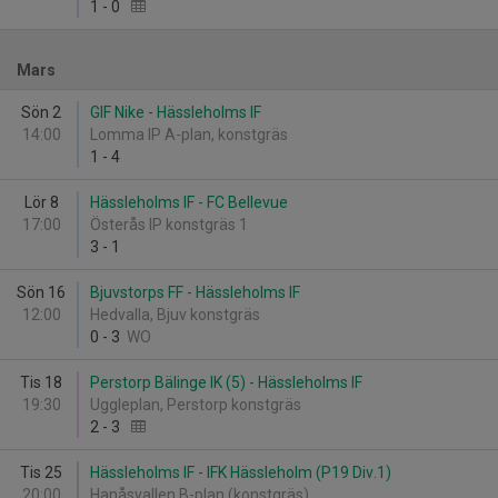
1
-
0
Mars
Sön 2
GIF Nike - Hässleholms IF
14:00
Lomma IP A-plan, konstgräs
1
-
4
Lör 8
Hässleholms IF - FC Bellevue
17:00
Österås IP konstgräs 1
3
-
1
Sön 16
Bjuvstorps FF - Hässleholms IF
12:00
Hedvalla, Bjuv konstgräs
0
-
3
WO
Tis 18
Perstorp Bälinge IK (5) - Hässleholms IF
19:30
Uggleplan, Perstorp konstgräs
2
-
3
Tis 25
Hässleholms IF - IFK Hässleholm (P19 Div.1)
20:00
Hanåsvallen B-plan (konstgräs)