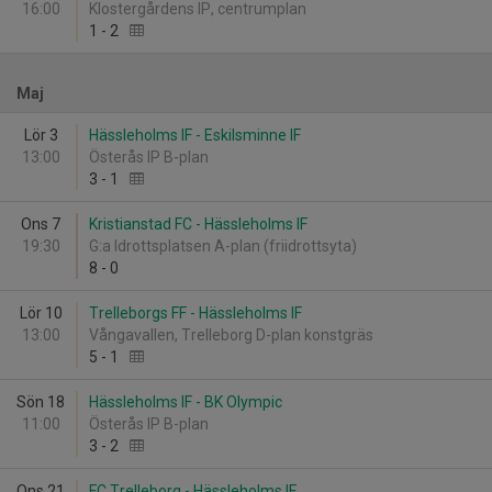
16:00
Klostergårdens IP, centrumplan
1
-
2
Maj
Lör 3
Hässleholms IF - Eskilsminne IF
13:00
Österås IP B-plan
3
-
1
Ons 7
Kristianstad FC - Hässleholms IF
19:30
G:a Idrottsplatsen A-plan (friidrottsyta)
8
-
0
Lör 10
Trelleborgs FF - Hässleholms IF
13:00
Vångavallen, Trelleborg D-plan konstgräs
5
-
1
Sön 18
Hässleholms IF - BK Olympic
11:00
Österås IP B-plan
3
-
2
Ons 21
FC Trelleborg - Hässleholms IF