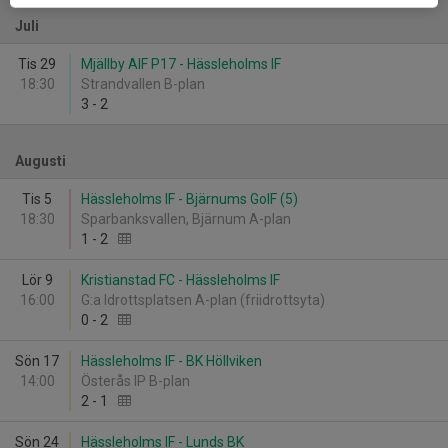
Juli
Tis 29
Mjällby AIF P17 - Hässleholms IF
18:30
Strandvallen B-plan
3
-
2
Augusti
Tis 5
Hässleholms IF - Bjärnums GoIF (5)
18:30
Sparbanksvallen, Bjärnum A-plan
1
-
2
Lör 9
Kristianstad FC - Hässleholms IF
16:00
G:a Idrottsplatsen A-plan (friidrottsyta)
0
-
2
Sön 17
Hässleholms IF - BK Höllviken
14:00
Österås IP B-plan
2
-
1
Sön 24
Hässleholms IF - Lunds BK