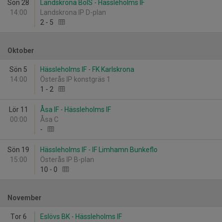
Sön 28
Landskrona BoIS - Hässleholms IF
14:00
Landskrona IP D-plan
2
-
5
Oktober
Sön 5
Hässleholms IF - FK Karlskrona
14:00
Österås IP konstgräs 1
1
-
2
Lör 11
Åsa IF - Hässleholms IF
00:00
Åsa C
-
Sön 19
Hässleholms IF - IF Limhamn Bunkeflo
15:00
Österås IP B-plan
10
-
0
November
Tor 6
Eslövs BK - Hässleholms IF