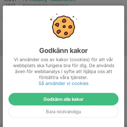
19:00
Köpingeskolan, konstgräs
6
-
5
Ons 28
Hässleholms IF - Landskrona BoIS
19:00
Österås IP B-plan
1
-
2
Godkänn kakor
Juni
Vi använder oss av kakor (cookies) för att vår
Sön 8
FK Karlskrona - Hässleholms IF
webbplats ska fungera bra för dig. De används
12:00
Lyckåvallen
även för webbanalys i syfte att hjälpa oss att
0
-
4
förbättra våra tjänster.
Så använder vi cookies
Sön 15
Hässleholms IF - Åsa IF
14:00
Österås IP B-plan
1
-
0
Godkänn alla kakor
Sön 22
IF Limhamn Bunkeflo - Hässleholms IF
Bara nödvändiga
15:00
Brovallen, Bunkeflostrand huvudarenan
2
-
2