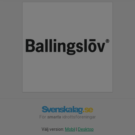
För
smarta
idrottsföreningar
Välj version:
Mobil
|
Desktop