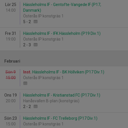
Lör 25
Hässleholms IF - Gentofte-Vangede IF (P17,
14:00
Danmark)
Österås IP konstgräs 1
5
-
2
Fre 31
Hässleholms IF - IFK Hässleholm (P19 Div.1)
19:00
Österås IP konstgräs 1
2
-
3
Februari
Sön 9
Inst.
Hässleholms IF - BK Höllviken (P17 Div.1)
15:00
Österås IP konstgräs 1
Ons 19
Hässleholms IF - Kristianstad FC (P17 Div.1)
20:00
Hanåsvallen B-plan (konstgräs)
2
-
2
Sön 23
Hässleholms IF - FC Trelleborg (P17 Div.1)
15:00
Österås IP konstgräs 1