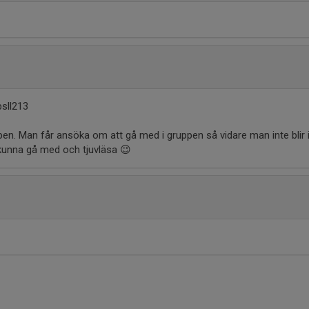
sll213
ppen. Man får ansöka om att gå med i gruppen så vidare man inte blir i
unna gå med och tjuvläsa 😉