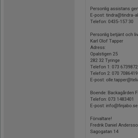
Personlig assistans ge
E-post: tindra@tindra-a
Telefon: 0435-157 30
Personlig betjänt och li
Karl Olof Tapper
Adress:
Opalstigen 25
282 32 Tyringe
Telefon 1: 073 6739872
Telefon 2: 070 708641
E-post: olle.tapper@tel
Boende: Backagården Fi
Telefon: 073 1483401
E-post: info@finjabo.se
Förvaltare!
Fredrik Daniel Anderss
Sagogatan 14