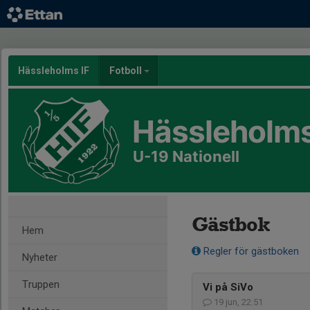
Hässleholms IF
Fotboll
Hässleholms
U-19 Nationell
Gästbok
Hem
Regler för gästboken
Nyheter
Truppen
Vi på SiVo
19 jun, 22:51