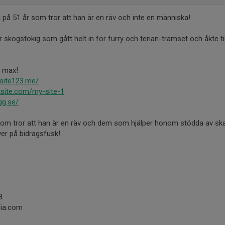
n på 51 år som tror att han är en räv och inte en människa!
skogstokig som gått helt in för furry och terian-tramset och åkte till
l max!
site123.me/
xsite.com/my-site-1
gg.se/
som tror att han är en räv och dem som hjälper honom stödda av sk
ver på bidragsfusk!
8
lia.com