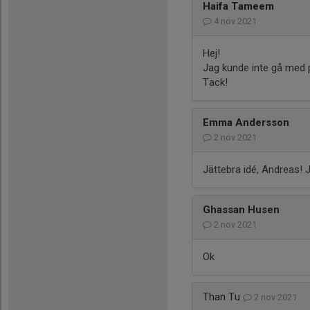
Haifa Tameem
4 nov 2021
Hej!
Jag kunde inte gå med 
Tack!
Emma Andersson
2 nov 2021
Jättebra idé, Andreas! J
Ghassan Husen
2 nov 2021
Ok
Than Tu
2 nov 2021