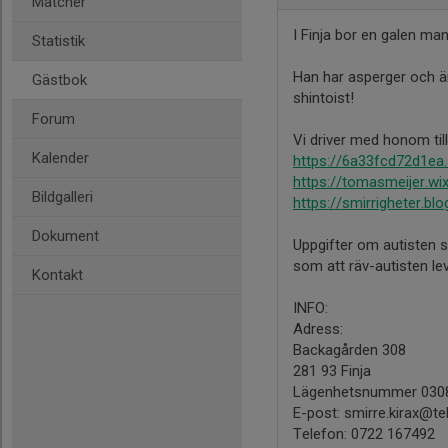
Matcher
I Finja bor en galen ma
Statistik
Han har asperger och är 
Gästbok
shintoist!
Forum
Vi driver med honom til
Kalender
https://6a33fcd72d1ea.
https://tomasmeijer.wi
Bildgalleri
https://smirrigheter.blo
Dokument
Uppgifter om autisten 
som att räv-autisten le
Kontakt
INFO:
Adress:
Backagården 308
281 93 Finja
Lägenhetsnummer 030
E-post: smirre.kirax@te
Telefon: 0722 167492