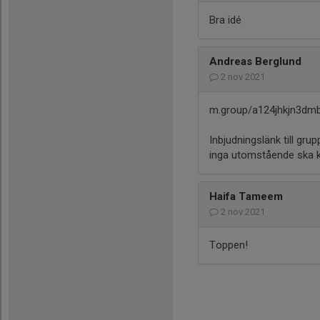
Bra idé
Andreas Berglund
2 nov 2021
m.group/a124jhkjn3dmb
Inbjudningslänk till gru
inga utomstående ska k
Haifa Tameem
2 nov 2021
Toppen!