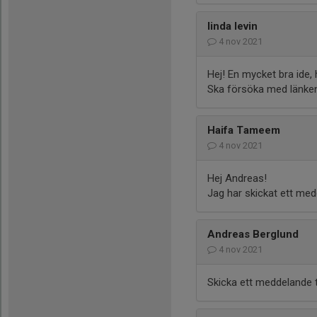
linda levin
4 nov 2021
Hej! En mycket bra ide, 
Ska försöka med länken.
Haifa Tameem
4 nov 2021
Hej Andreas!
Jag har skickat ett med
Andreas Berglund
4 nov 2021
Skicka ett meddelande ti