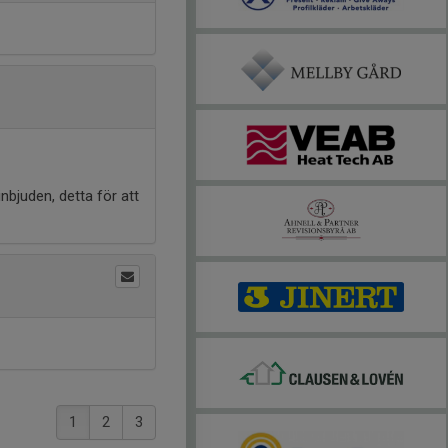
nbjuden, detta för att
1
2
3