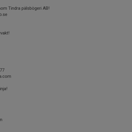
nom Tindra pälsbögeri AB!
b.se
vvakt!
977
ia.com
nja!
on