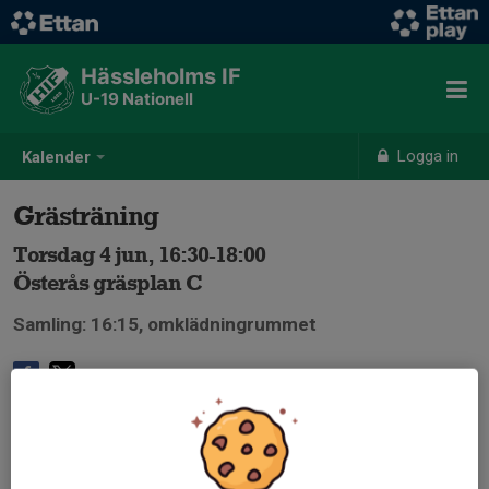
Hässleholms IF
U-19 Nationell
Logga in
Kalender
Grästräning
Torsdag 4 jun, 16:30-18:00
Österås gräsplan C
Samling: 16:15, omklädningrummet