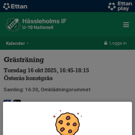
Hässleholms IF
U-19 Nationell
Logga in
Kalender
Grästräning
Torsdag 16 okt 2025, 16:45-18:15
Österås konstgräs
Samling: 16:30, Omklädningsrummet