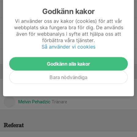
Godkänn kakor
Robin Yildiz
Vi använder oss av kakor (cookies) för att vår
Sebastian Tanase
webbplats ska fungera bra för dig. De används
även för webbanalys i syfte att hjälpa oss att
förbättra våra tjänster.
Umran Filiz
Så använder vi cookies
Viktor Andersson
Godkänn alla kakor
Ledare
Bara nödvändiga
Mattias Hansson
Tränare
Melvin Pehadzic
Tränare
Referat