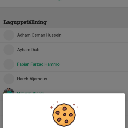
Laguppställning
Adham Osman Hussein
Ayham Diab
Fabian Farzad Hammo
Hareb Aljamous
Hatwan Alsalo
Hjalmar Hansson
Konrad Möllerström