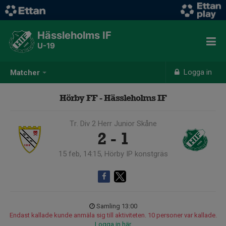
Hässleholms IF
U-19
Logga in
Matcher
Hörby FF - Hässleholms IF
Tr. Div 2 Herr Junior Skåne
2 - 1
15 feb, 14:15, Hörby IP konstgräs
Samling 13:00
Endast kallade kunde anmäla sig till aktiviteten. 10 personer var kallade.
Logga in här