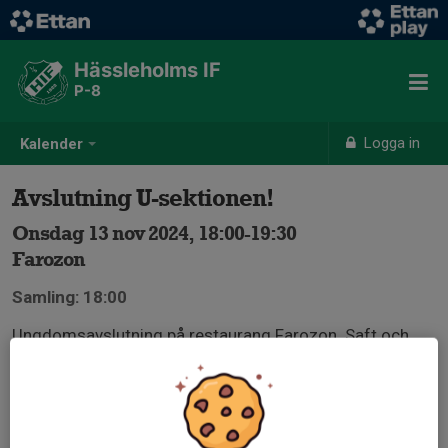
Hässleholms IF
P-8
Logga in
Kalender
Avslutning U-sektionen!
Onsdag 13 nov 2024, 18:00-19:30
Farozon
Samling: 18:00
Ungdomsavslutning på restaurang Farozon. Saft och
bulle, meddela eventuella allergier i svaret på kallelsen!
Välkomna!