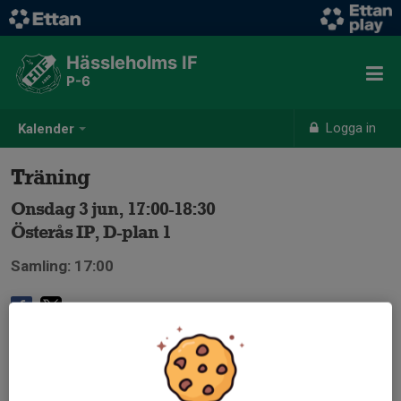
Hässleholms IF
P-6
Logga in
Kalender
Träning
Onsdag 3 jun, 17:00-18:30
Österås IP, D-plan 1
Samling: 17:00