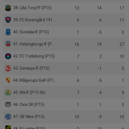
38. Lilla Torg FF (P15)
12
14
17
39. FC Rosengård 1917 (P15)
6
6
11
40. Svedala IF (P15)
1
-5
0
41. Helsingborgs IF (P15)
16
19
27
42. FC Trelleborg (P15)
7
2
10
43. Genarps IF (P15)
1
-1
0
44. Klågerups GoIF (P15)
4
-9
1
45. Wä IF (P15 Sk)
7
-4
9
46. Oxie SK (P15)
1
1
3
47. GIF Nike (P15)
10
-9
10
48. IF Lödde (P15)