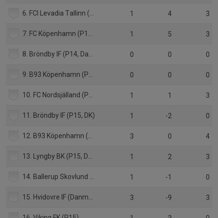
6. FCI Levadia Tallinn (P15, Estland)
1
4
3
7. FC Köpenhamn (P15, Danmark)
1
5
3
8. Bröndby IF (P14, Danmark)
0
0
0
9. B93 Köpenhamn (P14, Danmaark)
0
0
0
10. FC Nordsjälland (P15, Danmark)
1
1
3
11. Bröndby IF (P15, DK)
1
-2
0
12. B93 Köpenhamn (P15, Danmark)
3
0
4
13. Lyngby BK (P15, Danmark)
1
2
3
14. Ballerup Skovlund (P15, Danmark)
1
-1
0
15. Hvidovre IF (Danmark, P15)
3
-9
3
16. Viking FK (P15)