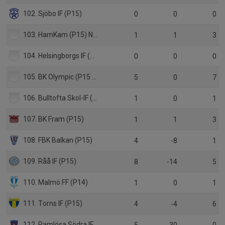
102. Sjöbo IF (P15)
0
0
0
103. HamKam (P15) Norge
1
1
3
104. Helsingborgs IF (P14 Sk)
0
0
0
105. BK Olympic (P15 Sk)
5
0
7
106. Bulltofta Skol-IF (P15)
1
0
1
107. BK Fram (P15)
1
1
3
108. FBK Balkan (P15)
4
-8
1
109. Råå IF (P15)
8
-14
5
110. Malmö FF (P14)
1
0
1
111. Torns IF (P15)
4
-4
6
112. Ramlösa Södra IF (P15)