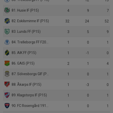
6
12
13
81. Husie IF (P15)
4
9
7
82. Eskilsminne IF (P15)
32
24
52
83. Lunds FF (P15)
3
5
9
84. Trelleborgs FF F2010
1
0
1
85. AIK FF (P15)
1
-1
0
86. GAIS (P15)
2
1
4
87. Sölvesborgs GIF (P15)
1
0
1
88. Åkarps IF (P15)
1
-3
0
89. Klagstorps IF (P15)
1
0
1
90. FC Rosengård 1917 (P14)
1
0
1