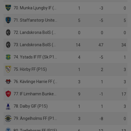
70. Munka Ljungby IF (P15)
1
-3
0
71. Staffanstorp United FC (P15)
5
-5
5
72. Landskrona BoIS (P14)
0
0
0
73. Landskrona BoIS (Sk P15)
14
47
34
74. Ystads IF FF (Sk P15)
4
-5
1
75. Hörby FF (P15)
1
2
3
76. Kävlinge Harrie FF (P15)
3
1
3
77. IF Limhamn Bunkeflo (P15 Sk)
9
-1
17
78. Dalby GIF (P15)
1
1
3
79. Ängelholms FF (P15)
3
-8
0
80. Trelleborgs FF (P15)