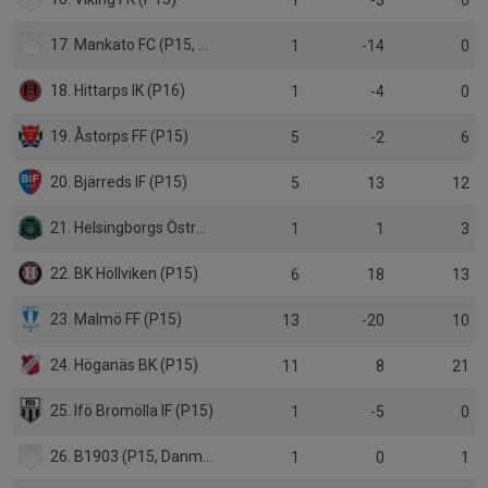
1
-3
0
17. Mankato FC (P15, USA)
1
-14
0
18. Hittarps IK (P16)
1
-4
0
19. Åstorps FF (P15)
5
-2
6
20. Bjärreds IF (P15)
5
13
12
21. Helsingborgs Östra IF (P15)
1
1
3
22. BK Höllviken (P15)
6
18
13
23. Malmö FF (P15)
13
-20
10
24. Höganäs BK (P15)
11
8
21
25. Ifö Bromölla IF (P15)
1
-5
0
26. B1903 (P15, Danmark)
1
0
1