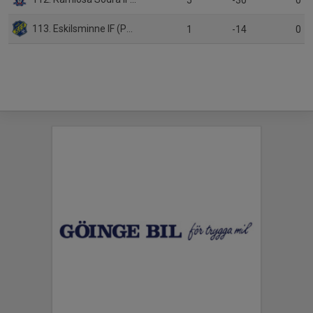
5
-30
0
113. Eskilsminne IF (P16 Sk)
1
-14
0