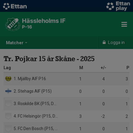
Hässleholms IF
P-16
Logga in
Matcher
Tr. Pojkar 15 år Skåne - 2025
Lag
M
+/-
P
1. Mjällby AIF P16
1
4
3
2. Stehags AIF (P15)
0
0
0
3. Roskilde BK (P15, Danmark)
1
0
1
4. FC Helsingör (P15, DK)
3
-2
2
5. FC Den Bosch (P15, Nederländerna)
1
0
1