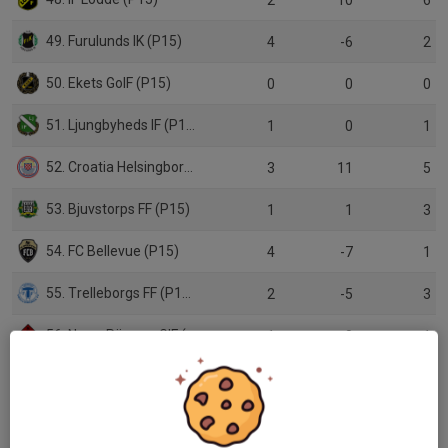
2
10
6
49. Furulunds IK (P15)
4
-6
2
50. Ekets GoIF (P15)
0
0
0
51. Ljungbyheds IF (P15)
1
0
1
52. Croatia Helsingborg KIF (P15)
3
11
5
53. Bjuvstorps FF (P15)
1
1
3
54. FC Bellevue (P15)
4
-7
1
55. Trelleborgs FF (P14 Skåne)
2
-5
3
56. Norra Rörums GIF (P14)
1
0
1
57. Kalmar Södra IF (P15)
2
-5
0
58. BK Astrio (P15)
3
5
6