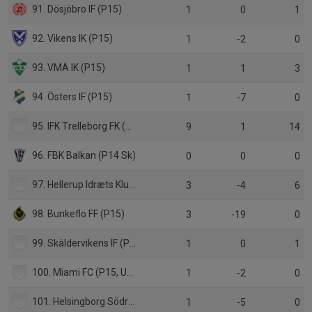
91. Dösjöbro IF (P15)
1
0
1
92. Vikens IK (P15)
1
-2
0
93. VMA IK (P15)
1
1
3
94. Östers IF (P15)
1
-7
0
95. IFK Trelleborg FK (P15 sk)
9
1
14
96. FBK Balkan (P14 Sk)
0
0
0
97. Hellerup Idræts Klub (P15, Danmark)
3
-4
6
98. Bunkeflo FF (P15)
3
-19
0
99. Skäldervikens IF (P15)
1
0
1
100. Miami FC (P15, USA)
1
-2
0
101. Helsingborg Södra IF (P15)
1
-5
0