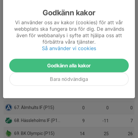
59. Falkenbergs FF P15/16
1
3
3
Godkänn kakor
60. Varbergs BoIS FC (P15)
1
-3
0
Vi använder oss av kakor (cookies) för att vår
webbplats ska fungera bra för dig. De används
61. BK Häcken (P14)
0
0
0
även för webbanalys i syfte att hjälpa oss att
förbättra våra tjänster.
62. Skottorps IF (P15)
1
1
3
Så använder vi cookies
63. Stattena IF (P15)
3
-4
4
Godkänn alla kakor
64. Mjällby AIF (P15)
1
0
1
Bara nödvändiga
65. Kulladals FF (P15 sk)
4
-2
7
66. Halmstads BK (P15)
3
-4
2
67. Älmhults IF (P15)
0
0
0
68. Hässleholms IF (P15)
9
-11
7
69. BK Olympic (P15)
14
25
26