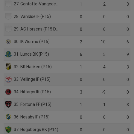
27. Gentofte-Vangede IF (P15, Danmark)
1
2
3
28. Vanløse IF (P15)
0
0
0
29. AC Horsens (P15 Danmark)
0
0
0
30. IK Wormo (P15)
2
10
6
31. Lunds BK (P15)
6
5
9
32. BK Häcken (P15)
1
4
3
33. Vellinge IF (P15)
0
0
0
34. Hittarps IK (P15)
3
-9
0
35. Fortuna FF (P15)
1
1
3
36. Nosaby IF (P15)
0
0
0
37. Högaborgs BK (P14)
0
0
0