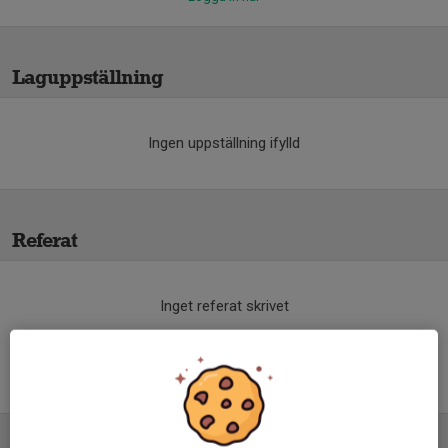
Laguppställning
Ingen uppställning ifylld
Referat
Inget referat skrivet