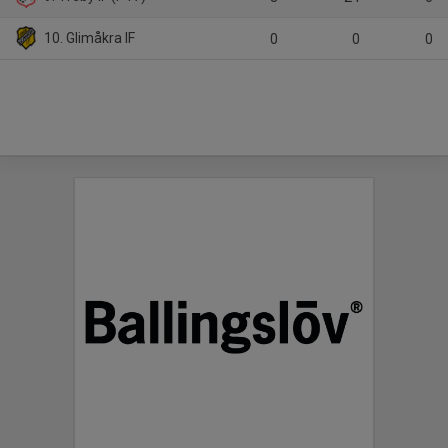
10. Glimåkra IF
0
0
0