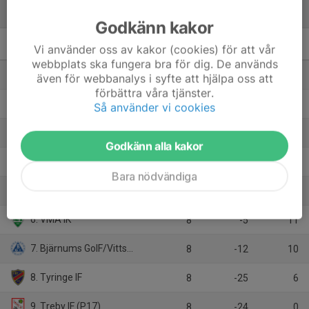
Tabell
Godkänn kakor
Vi använder oss av kakor (cookies) för att vår
P16 Nordöstra B, vår
M
+/-
P
webbplats ska fungera bra för dig. De används
1. Lövestads IF
8
25
22
även för webbanalys i syfte att hjälpa oss att
förbättra våra tjänster.
2. Hässleholms IF
8
34
18
Så använder vi cookies
3. Österslövs IS/Balsby SK
8
-6
15
Godkänn alla kakor
4. Degeberga GoIF/Tollarps IF
8
9
12
Bara nödvändiga
5. Edenryds IF (HJ)
8
4
11
6. VMA IK
8
-5
11
7. Bjärnums GoIF/Vittsjö GIK
8
-12
10
8. Tyringe IF
8
-25
6
9. Treby IF (P17)
8
-24
0