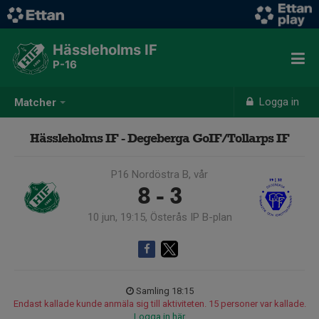
Hässleholms IF
P-16
Logga in
Matcher
Hässleholms IF - Degeberga GoIF/Tollarps IF
P16 Nordöstra B, vår
8 - 3
10 jun, 19:15, Österås IP B-plan
Samling 18:15
Endast kallade kunde anmäla sig till aktiviteten. 15 personer var kallade.
Logga in här