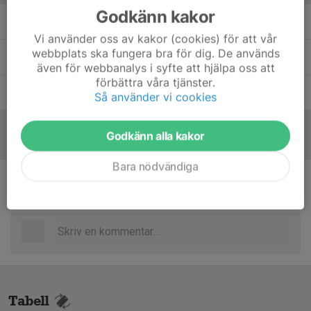
Godkänn kakor
Andreas Gren
Tränare
Vi använder oss av kakor (cookies) för att vår
webbplats ska fungera bra för dig. De används
Peter Viktorsson
Tränare
även för webbanalys i syfte att hjälpa oss att
förbättra våra tjänster.
Wilhelm Olsson
Tränare
Så använder vi cookies
Godkänn alla kakor
Referat
Bara nödvändiga
Inget referat skrivet
Tabell