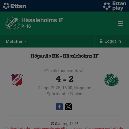
Hässleholms IF
P-16
Logga in
Matcher
Höganäs BK - Hässleholms IF
P15 Skåneserie B, vår
4 - 2
12 apr 2025, 16:00, Höganäs
Sportcenter B-plan
Samling 14:45
Endast kallade kunde anmäla sig till aktiviteten. 10 personer var kallade.