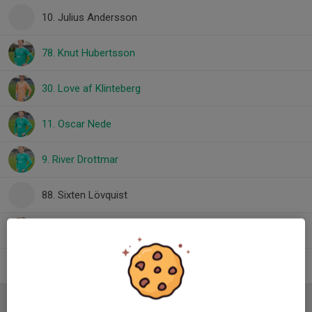
10. Julius Andersson
78. Knut Hubertsson
30. Love af Klinteberg
11. Oscar Nede
9. River Drottmar
88. Sixten Lövquist
44. Viggo Gren
76. Viggo Juhlin
Ledare