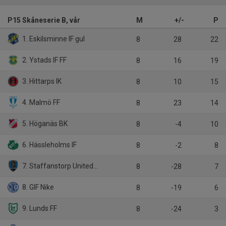
P15 Skåneserie B, vår
M
+/-
P
1. Eskilsminne IF gul
8
28
22
2. Ystads IF FF
8
16
19
3. Hittarps IK
8
10
15
4. Malmö FF
8
23
14
5. Höganäs BK
8
-4
10
6. Hässleholms IF
8
-2
8
7. Staffanstorp United FC
8
-28
7
8. GIF Nike
8
-19
6
9. Lunds FF
8
-24
3