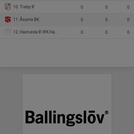
10. Treby IF
0
0
0
11. Åsums BK
0
0
0
12. Hästveda IF/IFK Hässleholm
0
0
0