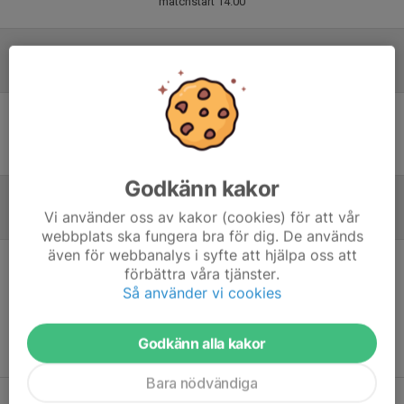
matchstart 14.00
Laguppställning
Ingen uppställning ifylld
Godkänn kakor
Vi använder oss av kakor (cookies) för att vår
Referat
webbplats ska fungera bra för dig. De används
även för webbanalys i syfte att hjälpa oss att
förbättra våra tjänster.
Inget referat skrivet
Så använder vi cookies
Godkänn alla kakor
Bara nödvändiga