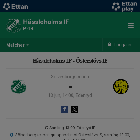
Hässleholms IF
P-14
Logga in
Matcher
Hässleholms IF - Österslövs IS
Sölvesborgscupen
-
13 jun, 14:00, Edenryd
Samling 13:00, Edenryd IP
Sölvesborgscupen gruppspel mot Österslövs IS, samling 13.00,