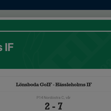
 IF
Lönsboda GoIF - Hässleholms IF
P14 Nordöstra C, vår
2 - 7