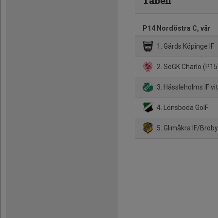
Tabell
P14 Nordöstra C, vår
1. Gärds Köpinge IF
2. SoGK Charlo (P15
3. Hässleholms IF vi
4. Lönsboda GoIF
5. Glimåkra IF/Broby