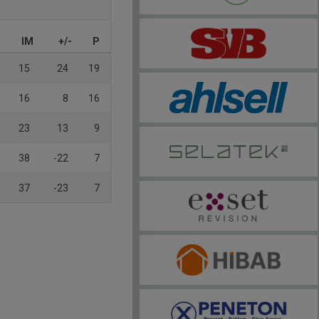
IM
+/-
P
15
24
19
16
8
16
23
13
9
38
-22
7
37
-23
7