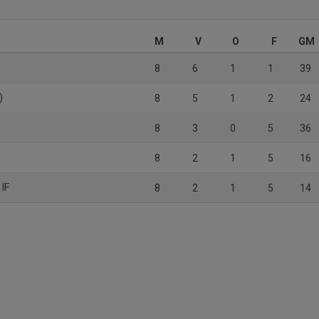
M
V
O
F
GM
8
6
1
1
39
)
8
5
1
2
24
t
8
3
0
5
36
8
2
1
5
16
 IF
8
2
1
5
14