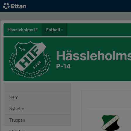
Hässleholms IF
Fotboll
Hässleholms
P-14
Hem
Nyheter
Truppen