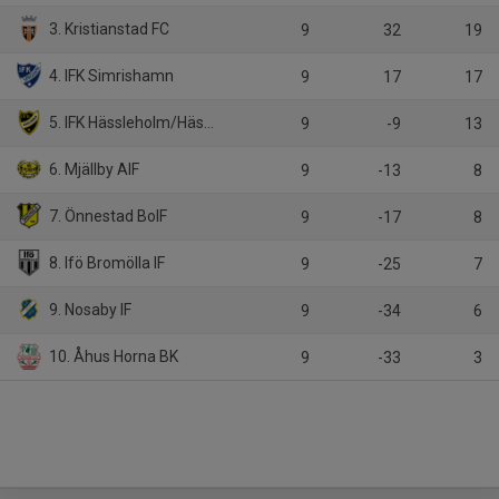
3. Kristianstad FC
9
32
19
4. IFK Simrishamn
9
17
17
5. IFK Hässleholm/Hästveda IF
9
-9
13
6. Mjällby AIF
9
-13
8
7. Önnestad BoIF
9
-17
8
8. Ifö Bromölla IF
9
-25
7
9. Nosaby IF
9
-34
6
10. Åhus Horna BK
9
-33
3