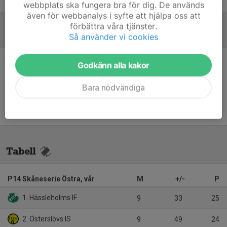
webbplats ska fungera bra för dig. De används
även för webbanalys i syfte att hjälpa oss att
förbättra våra tjänster.
Referat
Så använder vi cookies
Godkänn alla kakor
Inget referat skrivet
Bara nödvändiga
Tabell
P14 Skåneserie Östra, vår
M
+/-
P
1. Hässleholms IF
9
33
25
2. Österslövs IS
9
49
24