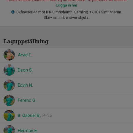
Logga in här
Skåneserien mot IFK Simrishamn. Samling 17.30 i Simrishamn.
Skriv om ni behöver skjuts.
Laguppställning
Arvid E.
Deon S.
Edvin N.
Ferenc G.
8. Gabriel B.
, P-15
Herman E.