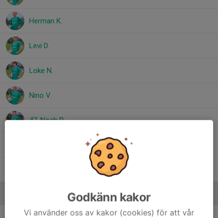
Herman K.
Levi D.
Loke N.
Nino V.
47. Noah R.
5. Troy I.
Wilson N.
Ledare
Godkänn kakor
Vi använder oss av kakor (cookies) för att vår
Björn Isacsson
Tränare