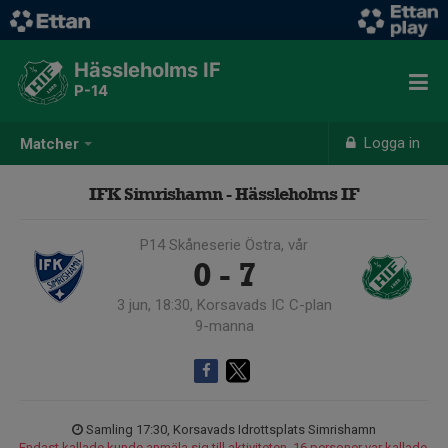
Hässleholms IF
P-14
Logga in
Matcher
IFK Simrishamn - Hässleholms IF
P14 Skåneserie Östra, vår
0 - 7
3 jun, 18:30, Korsavads IC C-plan
9-manna
Samling 17:30, Korsavads Idrottsplats Simrishamn
Endast kallade kunde anmäla sig till aktiviteten. 16 personer var kallade.