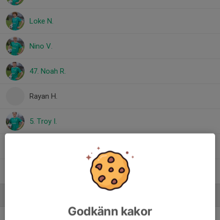
Loke N.
Nino V.
47. Noah R.
Rayan H.
5. Troy I.
Viktor R.
Wilson N.
Ledare
Godkänn kakor
Björn Isacsson
Tränare