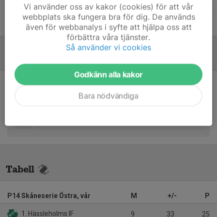
Vi använder oss av kakor (cookies) för att vår
webbplats ska fungera bra för dig. De används
Mattias Thörn
Tränare
även för webbanalys i syfte att hjälpa oss att
förbättra våra tjänster.
Så använder vi cookies
Referat
Godkänn alla kakor
Inget skrivet
Bara nödvändiga
Tabell
P14 Skåneserie Östra, vår
M
+/-
P
1. Hässleholms IF
9
33
25