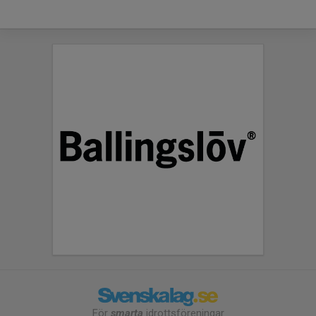
För
smarta
idrottsföreningar