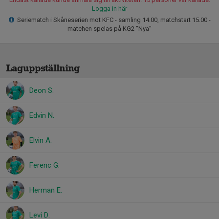
Logga in här
Seriematch i Skåneserien mot KFC - samling 14.00, matchstart 15.00 -
matchen spelas på KG2 ”Nya”
Laguppställning
Deon S.
Edvin N.
Elvin A.
Ferenc G.
Herman E.
Levi D.