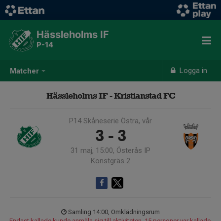
Hässleholms IF
P-14
Logga in
Matcher
Hässleholms IF - Kristianstad FC
P14 Skåneserie Östra, vår
3 - 3
31 maj, 15:00, Österås IP
Konstgräs 2
Samling 14:00, Omklädningsrum
Endast kallade kunde anmäla sig till aktiviteten. 15 personer var kallade.