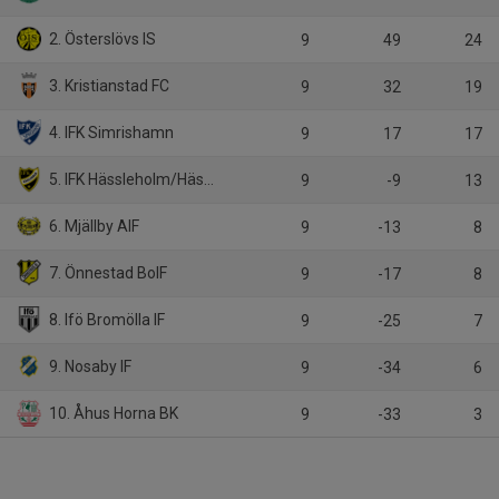
2. Österslövs IS
9
49
24
3. Kristianstad FC
9
32
19
4. IFK Simrishamn
9
17
17
5. IFK Hässleholm/Hästveda IF
9
-9
13
6. Mjällby AIF
9
-13
8
7. Önnestad BoIF
9
-17
8
8. Ifö Bromölla IF
9
-25
7
9. Nosaby IF
9
-34
6
10. Åhus Horna BK
9
-33
3