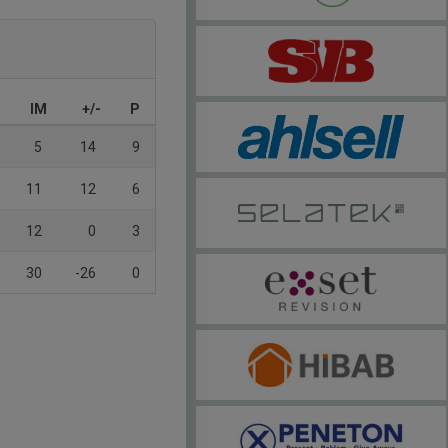
IM
+/-
P
5
14
9
11
12
6
12
0
3
30
-26
0