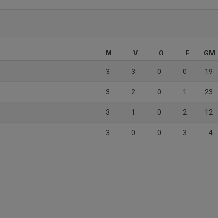
M
V
O
F
GM
3
3
0
0
19
3
2
0
1
23
3
1
0
2
12
3
0
0
3
4