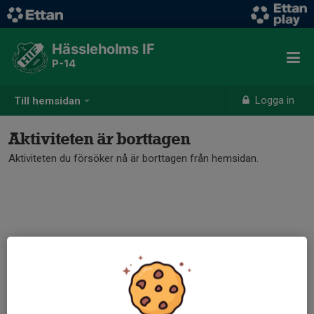
Hässleholms IF
P-14
Logga in
Till hemsidan
Aktiviteten är borttagen
Aktiviteten du försöker nå är borttagen från hemsidan.