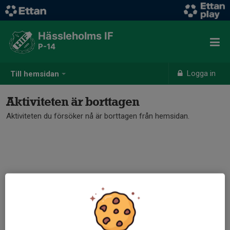
Hässleholms IF
P-14
Logga in
Till hemsidan
Aktiviteten är borttagen
Aktiviteten du försöker nå är borttagen från hemsidan.