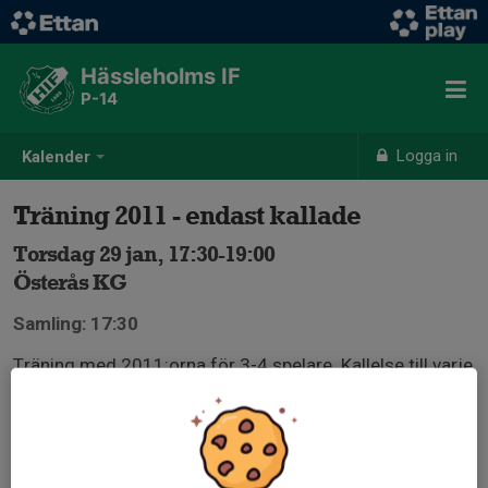
Hässleholms IF
P-14
Logga in
Kalender
Träning 2011 - endast kallade
Torsdag 29 jan, 17:30-19:00
Österås KG
Samling: 17:30
Träning med 2011:orna för 3-4 spelare. Kallelse till varje
tillfälle.