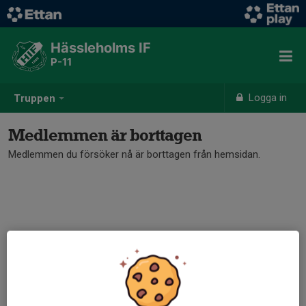
Hässleholms IF
P-11
Logga in
Truppen
Medlemmen är borttagen
Medlemmen du försöker nå är borttagen från hemsidan.