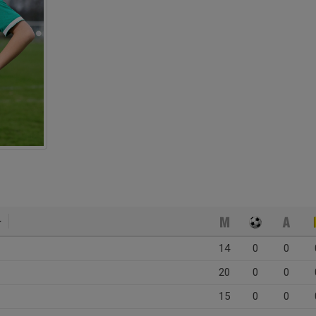
14
0
0
20
0
0
15
0
0