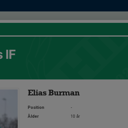
 IF
Elias Burman
Position
-
Ålder
10 år