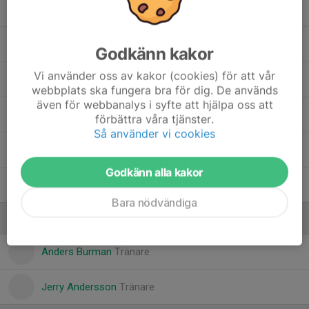
Lucas Hallberg
Naher Huruy
Godkänn kakor
Vi använder oss av kakor (cookies) för att vår
Victor Bui
webbplats ska fungera bra för dig. De används
även för webbanalys i syfte att hjälpa oss att
Viggo Persson
förbättra våra tjänster.
Så använder vi cookies
Villiam Nilsson
Godkänn alla kakor
Vincent Larsson
, P-10
Bara nödvändiga
Ledare
Anders Burman
Tränare
Jerry Andersson
Tränare