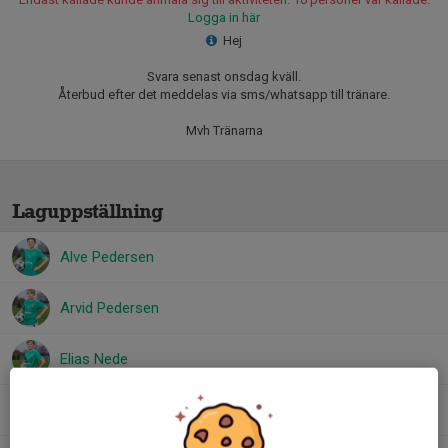
Logga in här
Hej
Svara senast onsdag kväll.
Återbud efter det meddelas via sms/whatsapp till tränare.
Mvh Tränarna
Laguppställning
Alve Pedersen
Arvid Pedersen
Elias Nede
Levi Sjöstrand