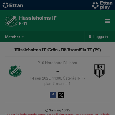
Hässleholms IF
P-11
Logga in
Matcher
Hässleholms IF Grön - Ifö Bromölla IF (P9)
P10 Nordöstra B1, höst
-
14 sep 2025, 11:00, Österås IP F-
plan 7-manna 1
Samling 10:15
Endast kallade kunde anmäla sig till aktiviteten. 10 personer var kallade.