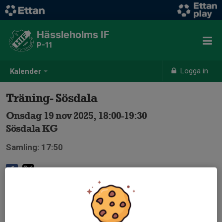
Hässleholms IF
P-11
Logga in
Kalender
Träning- Sösdala
Onsdag 19 nov 2025, 18:00-19:30
Sösdala KG
Samling: 17:50