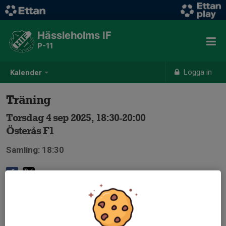
Hässleholms IF
P-11
Logga in
Kalender
Träning
Torsdag 4 sep 2025, 18:30-20:00
Österås F1
Samling: 18:30