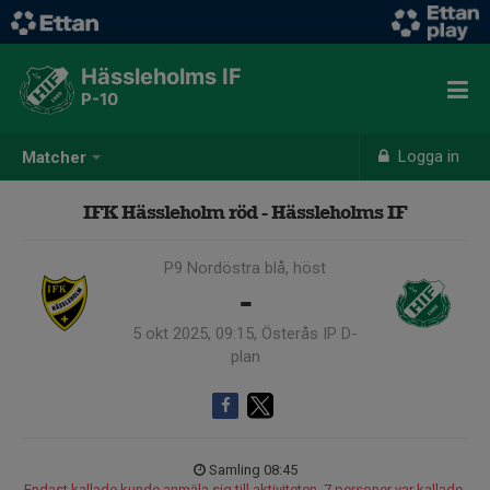
Hässleholms IF
P-10
Logga in
Matcher
IFK Hässleholm röd - Hässleholms IF
P9 Nordöstra blå, höst
-
5 okt 2025, 09:15, Österås IP D-
plan
Samling 08:45
Endast kallade kunde anmäla sig till aktiviteten. 7 personer var kallade.