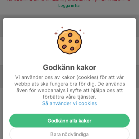
Logga in här
Laguppställning
Ingen uppställning ifylld
Godkänn kakor
Vi använder oss av kakor (cookies) för att vår
Referat
webbplats ska fungera bra för dig. De används
även för webbanalys i syfte att hjälpa oss att
förbättra våra tjänster.
Inget referat skrivet
Så använder vi cookies
Godkänn alla kakor
Bara nödvändiga