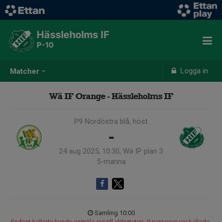
Hässleholms IF
P-10
Logga in
Matcher
Wä IF Orange - Hässleholms IF
P9 Nordöstra blå, höst
-
24 aug 2025, 10:30, Wä IP plan 3
5-manna
Samling 10:00
Endast kallade kunde anmäla sig till aktiviteten. 9 personer var kallade.