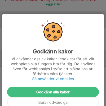
Logga in här
Laguppställning
Ingen uppställning ifylld
Godkänn kakor
Vi använder oss av kakor (cookies) för att vår
Referat
webbplats ska fungera bra för dig. De används
även för webbanalys i syfte att hjälpa oss att
förbättra våra tjänster.
Inget referat skrivet
Så använder vi cookies
Godkänn alla kakor
Bara nödvändiga