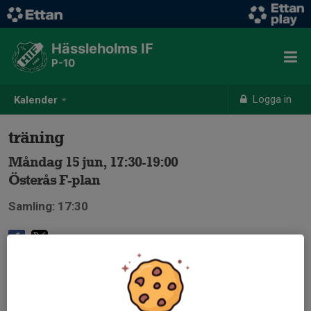
Hässleholms IF
P-10
Logga in
Kalender
träning
Måndag 15 jun, 17:30-19:00
Österås F-plan
Samling: 17:30