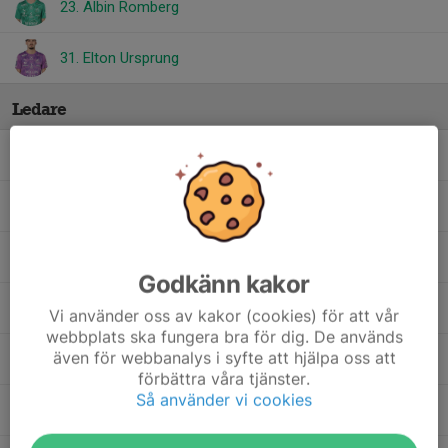
23. Albin Romberg
31. Elton Ursprung
Ledare
Dan Olofsson
Ass tränare
Jimmy Holgersson
Player manager
Kristoffer Kärvegård
Assisterande tränare
Godkänn kakor
Max Lindén
Huvudtränare
Vi använder oss av kakor (cookies) för att vår
webbplats ska fungera bra för dig. De används
även för webbanalys i syfte att hjälpa oss att
Niclas Lundholm
Materialförvaltare
förbättra våra tjänster.
Så använder vi cookies
Ola Lindahl
Ass. Tränare