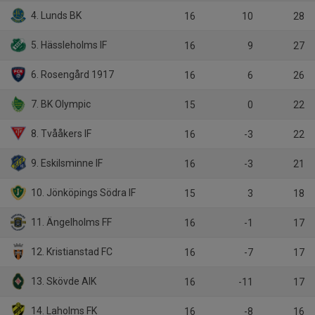
4. Lunds BK
16
10
28
5. Hässleholms IF
16
9
27
6. Rosengård 1917
16
6
26
7. BK Olympic
15
0
22
8. Tvååkers IF
16
-3
22
9. Eskilsminne IF
16
-3
21
10. Jönköpings Södra IF
15
3
18
11. Ängelholms FF
16
-1
17
12. Kristianstad FC
16
-7
17
13. Skövde AIK
16
-11
17
14. Laholms FK
16
-8
16