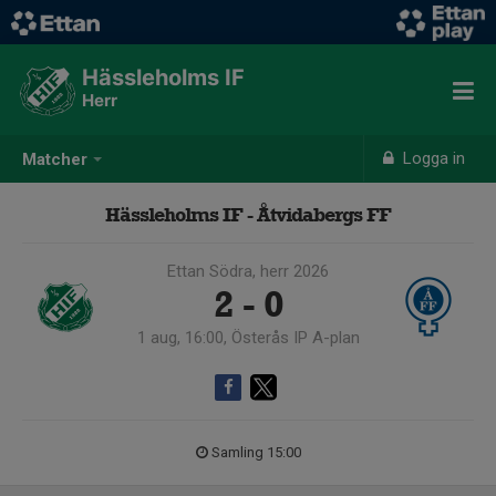
Hässleholms IF
Herr
Logga in
Matcher
Hässleholms IF - Åtvidabergs FF
Ettan Södra, herr 2026
2 - 0
1 aug, 16:00, Österås IP A-plan
Samling 15:00