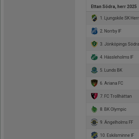
Ettan Södra, herr 2025
1. Ljungskile SK Herr
2. Norrby IF
3. Jönköpings Södra
4. Hässleholms IF
5. Lunds BK
6. Ariana FC
7. FC Trollhättan
8. BK Olympic
9. Ängelholms FF
10. Eskilsminne IF