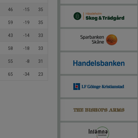
46
-15
35
59
-19
35
43
-14
33
58
-18
33
55
-8
31
65
-34
23