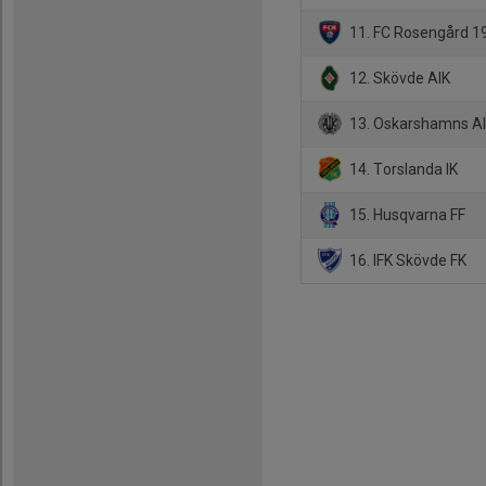
11. FC Rosengård 1
12. Skövde AIK
13. Oskarshamns A
14. Torslanda IK
15. Husqvarna FF
16. IFK Skövde FK