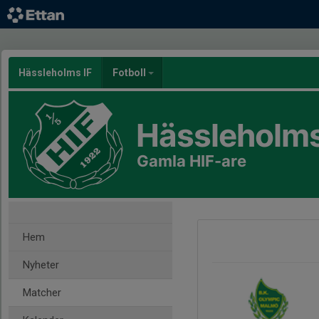
Hässleholms IF
Fotboll
Hässleholms
Gamla HIF-are
Hem
Nyheter
Matcher