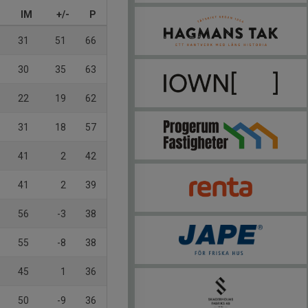
IM
+/-
P
31
51
66
30
35
63
22
19
62
31
18
57
41
2
42
41
2
39
56
-3
38
55
-8
38
45
1
36
50
-9
36