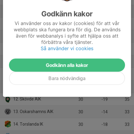
5. Lunds BK
30
2
42
Godkänn kakor
Vi använder oss av kakor (cookies) för att vår
6. Ariana FC
30
2
39
webbplats ska fungera bra för dig. De används
även för webbanalys i syfte att hjälpa oss att
7. FC Trollhättan
30
-3
38
förbättra våra tjänster.
Så använder vi cookies
8. BK Olympic
30
-8
38
9. Ängelholms FF
30
1
36
Godkänn alla kakor
10. Eskilsminne IF
30
-9
36
Bara nödvändiga
11. FC Rosengård 1917
30
-15
35
12. Skövde AIK
30
-19
35
13. Oskarshamns AIK
30
-14
33
14. Torslanda IK
30
-18
33