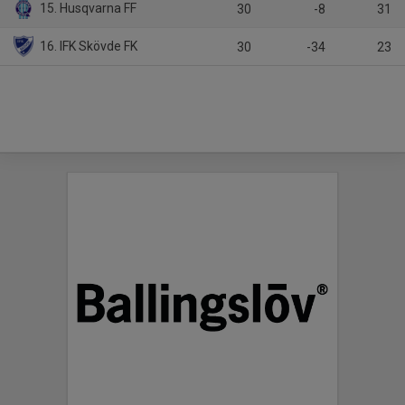
15. Husqvarna FF
30
-8
31
16. IFK Skövde FK
30
-34
23