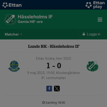
Hässleholms IF
Gamla HIF-are
Logga in
Matcher
Lunds BK - Hässleholms IF
Ettan Södra, herr 2025
1 - 0
9 maj 2025, 19:00, Klostergårdens
IP, centrumplan
Samling 18:00